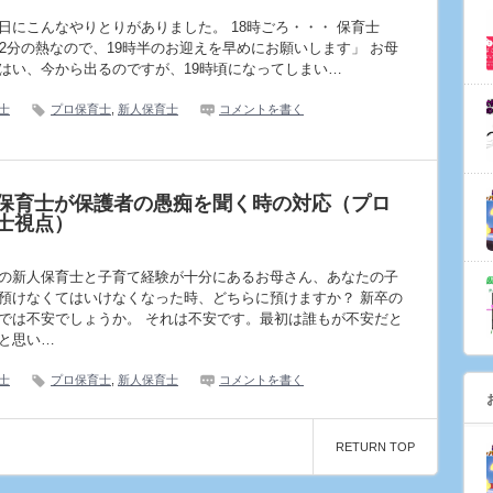
にこんなやりとりがありました。 18時ごろ・・・ 保育士
度2分の熱なので、19時半のお迎えを早めにお願いします」 お母
はい、今から出るのですが、19時頃になってしまい…
士
プロ保育士
,
新人保育士
コメントを書く
保育士が保護者の愚痴を聞く時の対応（プロ
士視点）
新人保育士と子育て経験が十分にあるお母さん、あなたの子
預けなくてはいけなくなった時、どちらに預けますか？ 新卒の
では不安でしょうか。 それは不安です。最初は誰もが不安だと
と思い…
士
プロ保育士
,
新人保育士
コメントを書く
RETURN TOP