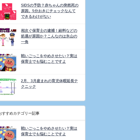
SIDSの予防？赤ちゃんの突然死の
原因。5分おきにチェックなんて
できるわけがない
相次ぐ保育士の逮捕！給料などの
処遇が原因か？こんなのは氷山の
一角
戦いごっこをやめさせたい？実は
保育士でも悩むことですよ
2月、3月産まれの育児休暇延長テ
クニック
おすすめカテゴリー記事
戦いごっこをやめさせたい？実は
保育士でも悩むことですよ