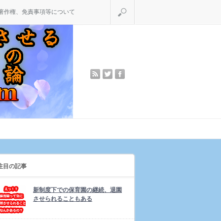
検索
著作権、免責事項等について
rss
twitter
facebook
注目の記事
新制度下での保育園の継続、退園
させられることもある