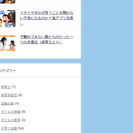
イヤイヤ＠なぜ言うことを聞かな
い子供になるのか？鬼アプリ注意
↓↓
子離れできない親たちのたった一
つの共通点（保育士より）
カテゴリー
保育士
(7)
保育所経営
(6)
妊娠出産
(4)
子どもの保健
(9)
子どもの食育
(3)
子育て全般
(54)