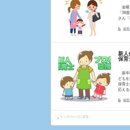
金曜日
「38
さん「
保育
新人
保育
新卒の
どもを
保育士
応える
保育
トップページに戻る