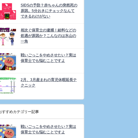
SIDSの予防？赤ちゃんの突然死の
原因。5分おきにチェックなんて
できるわけがない
相次ぐ保育士の逮捕！給料などの
処遇が原因か？こんなのは氷山の
一角
戦いごっこをやめさせたい？実は
保育士でも悩むことですよ
2月、3月産まれの育児休暇延長テ
クニック
おすすめカテゴリー記事
戦いごっこをやめさせたい？実は
保育士でも悩むことですよ