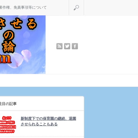
検索
著作権、免責事項等について
rss
twitter
facebook
注目の記事
新制度下での保育園の継続、退園
させられることもある