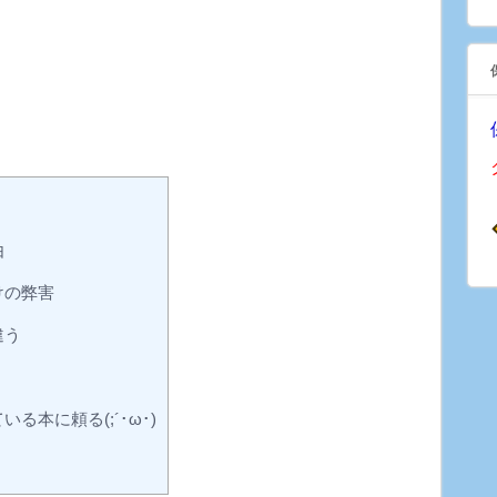
由
けの弊害
違う
本に頼る(;´･ω･)