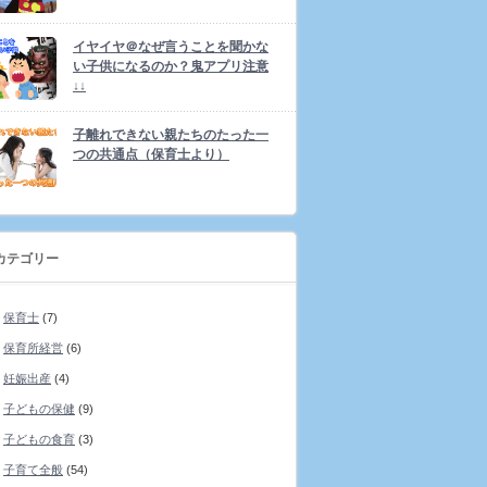
イヤイヤ＠なぜ言うことを聞かな
い子供になるのか？鬼アプリ注意
↓↓
子離れできない親たちのたった一
つの共通点（保育士より）
カテゴリー
保育士
(7)
保育所経営
(6)
妊娠出産
(4)
子どもの保健
(9)
子どもの食育
(3)
子育て全般
(54)